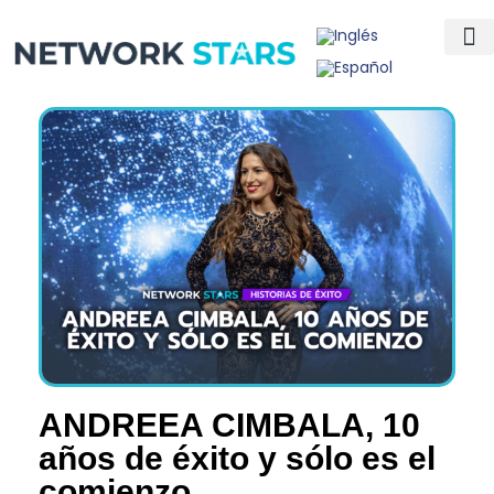
Inicio
Actualidad
Mundo
Mentes Millonarias
Historias de Éxito
Compañias
Ranking
Rising Stars
Magazine
Contacto
ANDREEA CIMBALA
, 10
años de éxito y sólo es el
comienzo