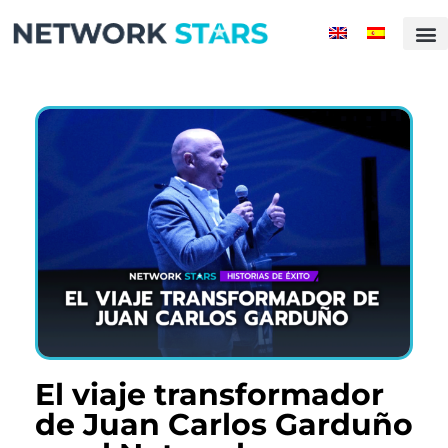
Inicio
Actualidad
Mundo
Mentes Millonarias
Historias de Éxito
Compañias
Ranking
Rising Stars
Magazine
Contacto
El viaje transformador
de Juan Carlos Garduño