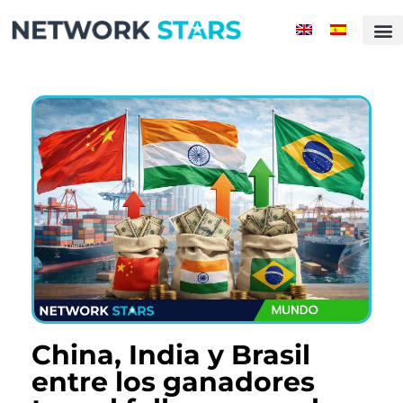
Inicio
Actualidad
Mundo
Mentes Millonarias
Historias de Éxito
Compañias
Ranking
Rising Stars
Magazine
Contacto
China, India y Brasil
entre los ganadores