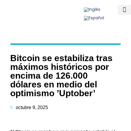
Inicio
Actualidad
Mundo
Mentes Millonarias
Historias de Éxito
Compañias
Ranking
Rising Stars
Magazine
Contacto
Bitcoin se estabiliza tras
máximos históricos por
encima de 126.000
dólares en medio del
optimismo ’Uptober’
octubre 9, 2025