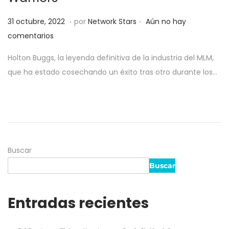
.
.
Publicado el
8
31 octubre, 2022
por
Network Stars
Aún no hay
a
comentarios
b
Holton Buggs, la leyenda definitiva de la industria del MLM,
r
que ha estado cosechando un éxito tras otro durante los…
i
l
,
2
0
2
Buscar
5
Buscar
Entradas recientes