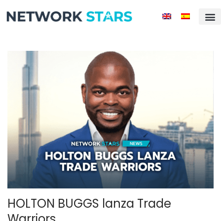
Inicio
Actualidad
Mundo
Mentes Millonarias
Historias de Éxito
Compañias
Ranking
Rising Stars
Magazine
Contacto
HOLTON BUGGS lanza Trade
Warriors